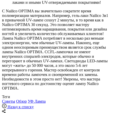
лаками и иными UV-отверждаемыми покрытиями!
С Nailico OPTIMA вы значительно сократите время
полимеризации материалов. Например, гель-лаки Nailico 3в1
в привычной UV-лампе сохнут 2 минуты, в то время как в
Nailico OPTIMA 30 секунд. Это позволяет мастеру
оптимизировать время наращивания, покрытия или дизайна
ногтей и увеличить количество обслуживаемых клиентов!
Лампа Nailico OPTIMA потребляет в несколько раз меньше
электроэнергии, чем обычные UV-лампы. Наконец, еще
одним неоспоримым преимуществом является срок службы
лампы Nailico OPTIMA. CCFL-лампочки не имеют
внутренних спиралей-электродов, которые обычно и
перегорают в обычных UV-лампах. Светодиоды LED-лампы
могут «жить» до 50 000 часов, а это около 5-6 лет
непрерывного горения. Мастер освобожден от контроля
времени работы лампочек и своевременной их замены.
Необходимости в этом просто нет! Уверены, что мастера
ногтевого сервиса по достоинству оценят лампу Nailico
OPTIMA.
Теги
Советы
Обзор
УФ Лампа
Назад к списку