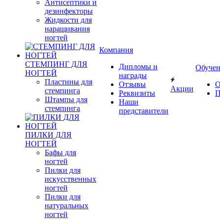
Антисептики и
дезинфекторы
Жидкости для
наращивания
ногтей
Компания
СТЕМПИНГ ДЛЯ
Дипломы и
Обуче
НОГТЕЙ
награды
Пластины для
Отзывы
О
Акции
стемпинга
Реквизиты
П
Штампы для
Наши
стемпинга
представители
ПИЛКИ ДЛЯ
НОГТЕЙ
Бафы для
ногтей
Пилки для
искусственных
ногтей
Пилки для
натуральных
ногтей