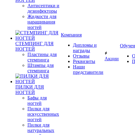
НОГТЕЙ
Антисептики и
дезинфекторы
Жидкости для
наращивания
ногтей
Компания
СТЕМПИНГ ДЛЯ
Дипломы и
Обуче
НОГТЕЙ
награды
Пластины для
Отзывы
О
Акции
стемпинга
Реквизиты
П
Штампы для
Наши
стемпинга
представители
ПИЛКИ ДЛЯ
НОГТЕЙ
Бафы для
ногтей
Пилки для
искусственных
ногтей
Пилки для
натуральных