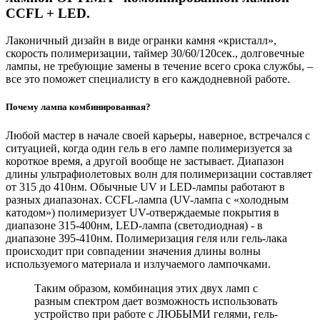
CCFL + LED.
Лаконичный дизайн в виде огранки камня «кристалл»,
скорость полимеризации, таймер 30/60/120сек., долговечные
лампы, не требующие замены в течение всего срока службы, –
все это поможет специалисту в его каждодневной работе.
Почему лампа комбинированная?
Любой мастер в начале своей карьеры, наверное, встречался с
ситуацией, когда один гель в его лампе полимеризуется за
короткое время, а другой вообще не застывает. Диапазон
длины ультрафиолетовых волн для полимеризации составляет
от 315 до 410нм. Обычные UV и LED-лампы работают в
разных диапазонах. CCFL-лампа (UV-лампа с «холодным
катодом») полимеризует UV-отверждаемые покрытия в
диапазоне 315-400нм, LED-лампа (светодиодная) - в
диапазоне 395-410нм. Полимеризация геля или гель-лака
происходит при совпадении значения длины волны
используемого материала и излучаемого лампочками.
Таким образом, комбинация этих двух ламп с
разным спектром дает возможность использовать
устройство при работе с ЛЮБЫМИ гелями, гель-